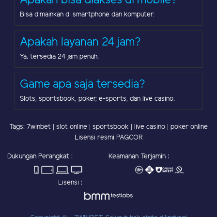
Apakah bisa diakses di mobile?
Bisa dimainkan di smartphone dan komputer.
Apakah layanan 24 jam?
Ya, tersedia 24 jam penuh.
Game apa saja tersedia?
Slots, sportsbook, poker, e-sports, dan live casino.
Tags: 7winbet | slot online | sportsbook | live casino | poker online
Lisensi resmi PAGCOR
Dukungan Perangkat :
Keamanan Terjamin :
Lisensi :